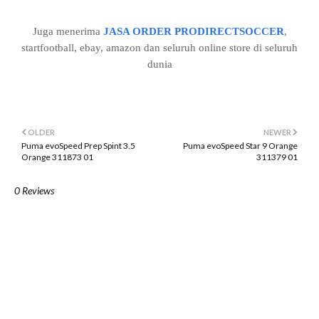
Juga menerima
JASA ORDER PRODIRECTSOCCER
,
startfootball, ebay, amazon dan seluruh online store di seluruh
dunia
OLDER
NEWER
Puma evoSpeed Prep Spint 3.5
Puma evoSpeed Star 9 Orange
Orange 311873 01
311379 01
0 Reviews